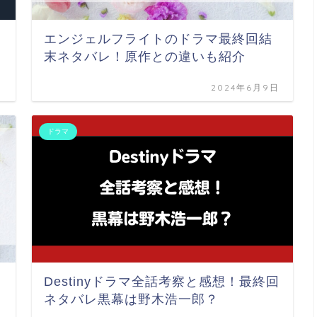
エンジェルフライトのドラマ最終回結
末ネタバレ！原作との違いも紹介
日
2024年6月9日
ドラマ
Destinyドラマ全話考察と感想！最終回
ネタバレ黒幕は野木浩一郎？