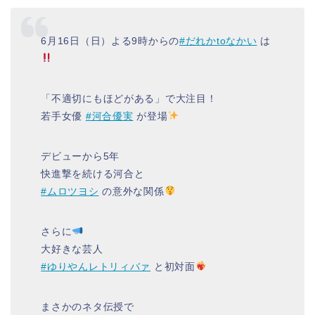
6月16日（日）よる9時からの
#だれかtoなかい
は
「不適切にもほどがある」で大注目！
若手女優
#河合優実
が登場
デビューから5年
快進撃を続ける河合と
#ムロツヨシ
の意外な関係
さらに
大好きな芸人
#ゆりやんレトリィバァ
と初対面
まさかのネタ伝授で