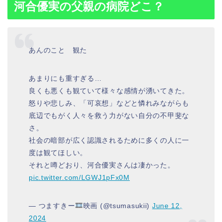
河合優実の父親の病院どこ？
あんのこと 観た
あまりにも重すぎる…
良くも悪くも観ていて様々な感情が湧いてきた。
怒りや悲しみ、「可哀想」などと憐れみながらも
底辺でもがく人々を救う力がない自分の不甲斐な
さ。
社会の暗部が広く認識されるために多くの人に一
度は観てほしい。
それと噂どおり、河合優実さんは凄かった。
pic.twitter.com/LGWJ1pFx0M
— つますきー
映画 (@tsumasukii)
June 12,
2024