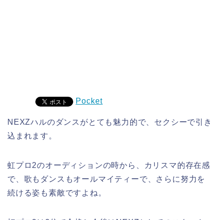
Pocket
NEXZハルのダンスがとても魅力的で、セクシーで引き
込まれます。
虹プロ2のオーディションの時から、カリスマ的存在感
で、歌もダンスもオールマイティーで、さらに努力を
続ける姿も素敵ですよね。