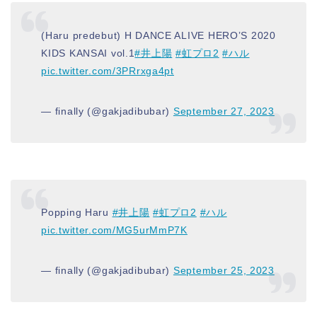
(Haru predebut) H DANCE ALIVE HERO’S 2020
KIDS KANSAI vol.1
#井上陽
#虹プロ2
#ハル
pic.twitter.com/3PRrxga4pt
— finally (@gakjadibubar)
September 27, 2023
Popping Haru
#井上陽
#虹プロ2
#ハル
pic.twitter.com/MG5urMmP7K
— finally (@gakjadibubar)
September 25, 2023