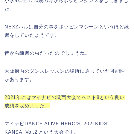
小学4年生の10歳の時からポッピンダンスをしてきまし
た。
NEXZハルは自分の事をポッピンマシーンというほど練
習をしていたようです。
昔から練習の虫だったのでしょうね。
大阪府内のダンスレッスンの場所に通っていた可能性
があります。
2021年にはマイナビの関西大会でベスト8という良い
成績を収めました。
マイナビDANCE ALIVE HERO’S 2021KIDS
KANSAI Vol.2 という大会です。