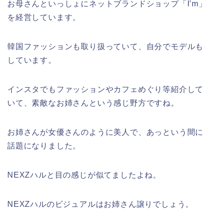
お母さんといっしょにネットブランドショップ「I’m」
を経営しています。
韓国ファッションも取り扱っていて、自分でモデルも
しています。
インスタでもファッションやカフェめぐり等紹介して
いて、素敵なお姉さんという感じ野方ですね。
お姉さんが女優さんのように美人で、あっという間に
話題になりました。
NEXZハルと目の感じが似てましたよね。
NEXZハルのビジュアルはお姉さん譲りでしょう。