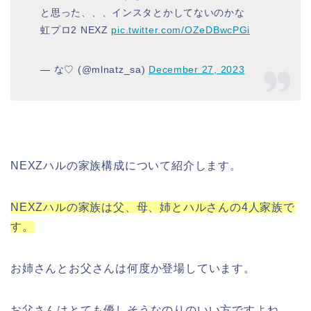
と思った、、、インスタとかしてないのかな
虹プロ2 NEXZ
pic.twitter.com/OZeDBwcPGi
— な♡ (@mlnatz_sa)
December 27, 2023
NEXZハルの家族構成について紹介します。
NEXZハルの家族は父、母、姉とハルさんの4人家族で
す。
お姉さんとお父さんは何度か登場しています。
お父さんはとても優しそうなのりのいい方ですよね。