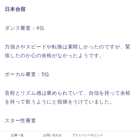
日本合宿
ダンス審査：4位
力強さやスピードや転換は素晴しかったのですが、緊
張したのか心の余裕がなかったようです。
ボーカル審査：5位
音程とリズム感は褒められていて、自信を持って余裕
を持って歌うようにと指摘をうけていました。
スター性審査
記事一覧
お問い合わせ
プライバシーポリシー
あえてポッピンダンスを武器にして、ダンスもアイデ