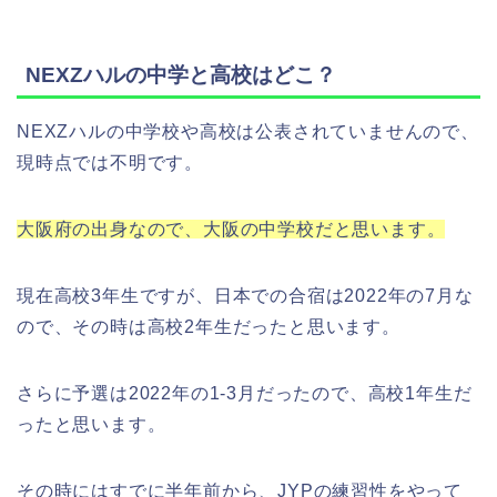
NEXZハルの中学と高校はどこ？
NEXZハルの中学校や高校は公表されていませんので、
現時点では不明です。
大阪府の出身なので、大阪の中学校だと思います。
現在高校3年生ですが、日本での合宿は2022年の7月な
ので、その時は高校2年生だったと思います。
さらに予選は2022年の1-3月だったので、高校1年生だ
ったと思います。
その時にはすでに半年前から、JYPの練習性をやって