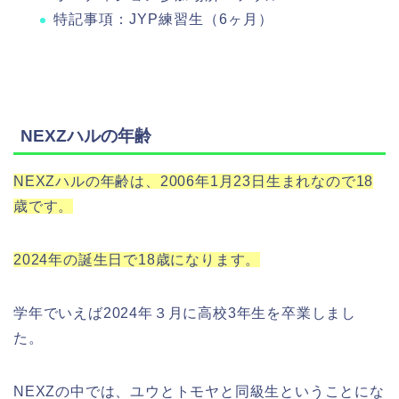
特記事項：JYP練習生（6ヶ月）
NEXZハルの年齢
NEXZハルの年齢は、2006年1月23日生まれなので18
歳です。
2024年の誕生日で18歳になります。
学年でいえば2024年３月に高校3年生を卒業しまし
た。
NEXZの中では、ユウとトモヤと同級生ということにな