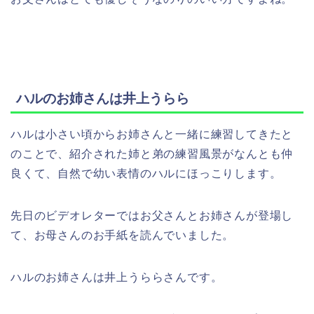
ハルのお姉さんは井上うらら
ハルは小さい頃からお姉さんと一緒に練習してきたと
のことで、紹介された姉と弟の練習風景がなんとも仲
良くて、自然で幼い表情のハルにほっこりします。
先日のビデオレターではお父さんとお姉さんが登場し
て、お母さんのお手紙を読んでいました。
ハルのお姉さんは井上うららさんです。