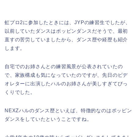
虹プロ2に参加したときには、JYPの練習生でしたが、
以前していたダンスはポッピンダンスだそうで、最初
直すの苦労していましたから、ダンス歴や経歴も紹介
します。
自宅でのお姉さんとの練習風景が公表されていたの
で、家族構成も気になっていたのですが、先日のビデ
オレターに出演したハルのお姉さんが美しすぎてびっ
くりでした。
NEXZハルのダンス歴といえば、特徴的なのはポッピン
ダンスをしていたということですね。